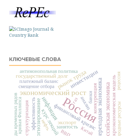
КЛЮЧЕВЫЕ СЛОВА
инвестиции
рынок труда
антимонопольная политика
рецессия
государственный долг
макроэкономическая модель
переходная экономика
платежный баланс
российская экономика
конкуренция
смещение отбора
экономический рост
банки
виды временных рядов
Россия
инфляция
анализ
газ
кривая Филлипса
эффективность
прогнозирование
реструктуризация
природные ресурсы
финансовый кризис
курс лекций
нефть
экспорт
занятость
Китай
ВВП