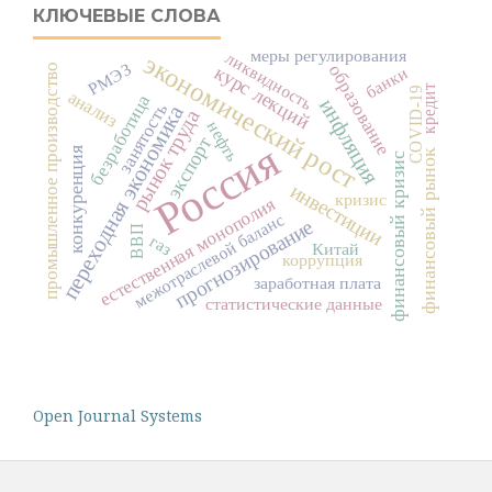
КЛЮЧЕВЫЕ СЛОВА
меры регулирования
ликвидность
экономический рост
РМЭЗ
образование
промышленное производство
курс лекций
банки
кредит
COVID-19
анализ
безработица
инфляция
занятость
переходная экономика
рынок труда
нефть
экспорт
Россия
конкуренция
финансовый рынок
финансовый кризис
инвестиции
кризис
естественная монополия
межотраслевой баланс
прогнозирование
ВВП
газ
Китай
коррупция
заработная плата
статистические данные
Open Journal Systems