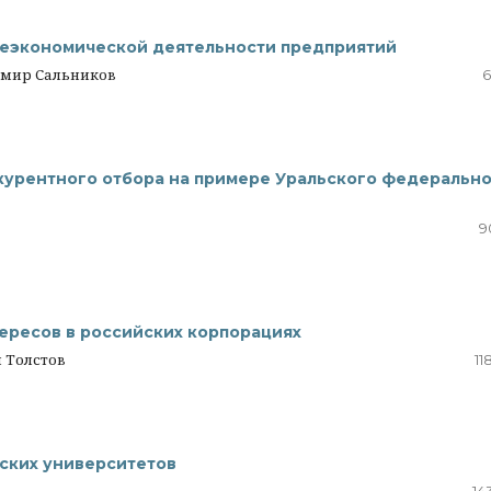
еэкономической деятельности предприятий
имир Сальников
6
урентного отбора на примере Уральского федеральн
9
ересов в российских корпорациях
 Толстов
11
ских университетов