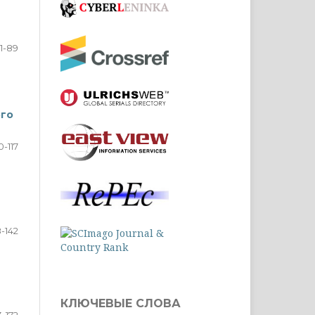
1-89
ого
0-117
8-142
КЛЮЧЕВЫЕ СЛОВА