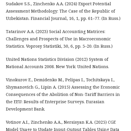
Sudakov S.S., Zinchenko A.A. (2024) Export Potential
Assessment Methodology: The Case of the Republic of
Uzbekistan. Financial Journal, 16, 1, pp. 61–77. (In Russ.)
Tatarinov A.A. (2023) Social Accounting Matrices:
Challenges and Prospects of Use in Macroeconomic
Statistics. Voprosy Statistiki, 30, 6, pp. 5–20. (In Russ.)
United Nations Statistics Division (2012) System of
National Accounts 2008. New York: United Nations.
Vinokurov E., Demidenko M., Pelipas I., Tochitskaya I.,
Shymanovich G., Lipin A. (2015) Assessing the Economic
Consequences of the Abolition of Non-Tariff Barriers in
the EEU: Results of Enterprise Surveys. Eurasian
Development Bank.
Votinov A.I., Zinchenko A.A., Nersisyan K.A. (2025) CGE
Model Usage to Update Input-Output Tables Using Data