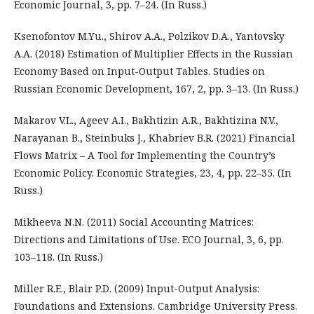
Economic Journal, 3, pp. 7–24. (In Russ.)
Ksenofontov M.Yu., Shirov A.A., Polzikov D.A., Yantovsky
A.A. (2018) Estimation of Multiplier Effects in the Russian
Economy Based on Input-Output Tables. Studies on
Russian Economic Development, 167, 2, pp. 3–13. (In Russ.)
Makarov V.L., Ageev A.I., Bakhtizin A.R., Bakhtizina N.V.,
Narayanan B., Steinbuks J., Khabriev B.R. (2021) Financial
Flows Matrix – A Tool for Implementing the Country’s
Economic Policy. Economic Strategies, 23, 4, pp. 22–35. (In
Russ.)
Mikheeva N.N. (2011) Social Accounting Matrices:
Directions and Limitations of Use. ECO Journal, 3, 6, pp.
103–118. (In Russ.)
Miller R.E., Blair P.D. (2009) Input-Output Analysis:
Foundations and Extensions. Cambridge University Press.