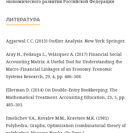
экономического развития Российской Федерации
ЛИТЕРАТУРА
Aggarwal C.C. (2013) Outlier Analysis. New York: Springer.
Aray H., Pedauga L., Velázquez A. (2017) Financial Social
Accounting Matrix: A Useful Tool for Understanding the
Macro-Financial Linkages of an Economy. Economic
Systems Research, 29, 4, pp. 486–508.
Ellerman D. (2014) On Double-Entry Bookkeeping: The
Mathematical Treatment. Accounting Education, 23, 5, pp.
483–501.
Emelichev V.A., Kovalev M.M., Kravtsov M.K. (1981)
Polyhedra, Graphs, Optimization (combinatorial theory of
polyhedra). Moscow: Nauka. (In Russ.)