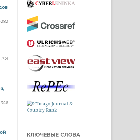
дов
-282
-321
я,
-346
кой
КЛЮЧЕВЫЕ СЛОВА