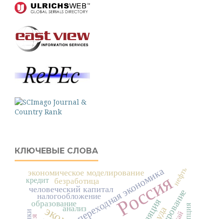
КЛЮЧЕВЫЕ СЛОВА
переходная экономика
нефть
экономическое моделирование
Россия
кредит
безработица
человеческий капитал
налогообложение
инфляция
образование
анализ
банки