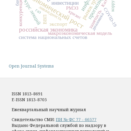
прогнозирование
коррупция
экономический рост
рынок труда
Китай
конкуренция
курс лекций
инвестиции
ликвидность
РМЭЗ
COVID-19
газ
занятость
кризис
динамика
ВВП
экспорт
российская экономика
макроэкономическая модель
система национальных счетов
Open Journal Systems
ISSN 1813-8691
E-ISSN 1813-8705
Ежеквартальный научный журнал
Свидетельство СМИ:
ПИ № ФС 77 - 66577
Выдано Федеральной службой по надзору в