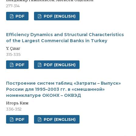
277-314
PDF
PDF (ENGLISH)
Efficiency Dynamics and Structural Characteristics
of the Largest Commercial Banks in Turkey
Y. Çınar
315-335
PDF
PDF (ENGLISH)
Построение систем таблиц «Затраты – Выпуск»
России для 1995–2003 гг. в «смешанной»
номенклатуре ОКОНХ – ОКВЭД
Игорь Ким
336-352
PDF
PDF (ENGLISH)