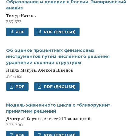
Образование и доверие в России. Эмпирический
анализ
Тимур Натхов
353-373
PDF
PDF (ENGLISH)
Об оценке процентных финансовых
инструментов путем численного решения
уравнений срочной структуры
Наиль Макуев, Алексей Шведов
374-382
PDF
PDF (ENGLISH)
Модель жизненного цикла с «близоруким»
принятием решений
Дмитрий Борзых, Алексей Шоломицкий
383-398
PDF
PDF (ENGLISH)