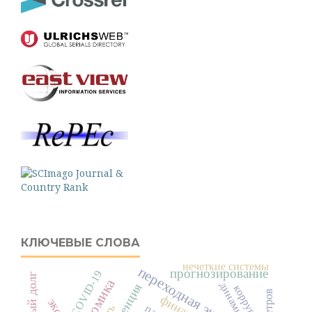
КЛЮЧЕВЫЕ СЛОВА
нечеткие системы
переходная экономика
прогнозирование
COVID-19
динамика
коррупция