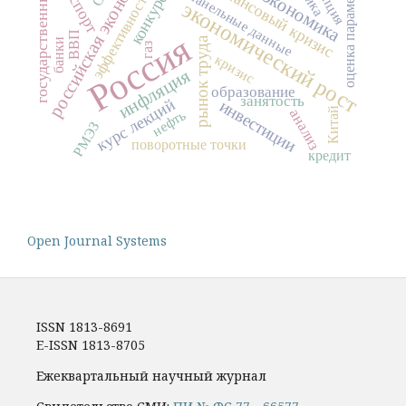
государственный долг
российская экономика
конкуренция
оценка параметров
финансовый кризис
экспорт
эффективность
панельные данные
экономический рост
Россия
ВВП
рынок труда
банки
газ
кризис
инфляция
образование
занятость
курс лекций
инвестиции
Китай
анализ
нефть
РМЭЗ
поворотные точки
кредит
Open Journal Systems
ISSN 1813-8691
E-ISSN 1813-8705
Ежеквартальный научный журнал