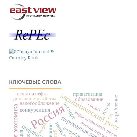
КЛЮЧЕВЫЕ СЛОВА
цены на нефть
экономический рост
приватизация
потребление
домашние хозяйства
образование
налогообложение
экспорт
кредит
Россия
Китай
российская экономика
конкуренция
виды временных рядов
газ
переходная экономика
оценка параметров
инвестиции
нефть
инфляция
безработица