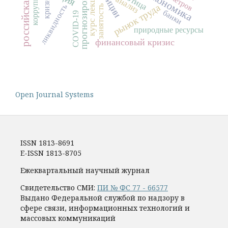
прогнозирование
курс лекций
коррупция
анализ
кризис
рынок труда
ликвидность
занятость
банки
COVID-19
природные ресурсы
финансовый кризис
Open Journal Systems
ISSN 1813-8691
E-ISSN 1813-8705
Ежеквартальный научный журнал
Свидетельство СМИ:
ПИ № ФС 77 - 66577
Выдано Федеральной службой по надзору в
сфере связи, информационных технологий и
массовых коммуникаций