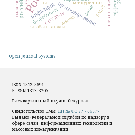
приватизация
конкуренция
газ
прогнозирование
инфляция
банки
РМЭЗ
безработица
COVID-19
анализ
заработная плата
Open Journal Systems
ISSN 1813-8691
E-ISSN 1813-8705
Ежеквартальный научный журнал
Свидетельство СМИ:
ПИ № ФС 77 - 66577
Выдано Федеральной службой по надзору в
сфере связи, информационных технологий и
массовых коммуникаций